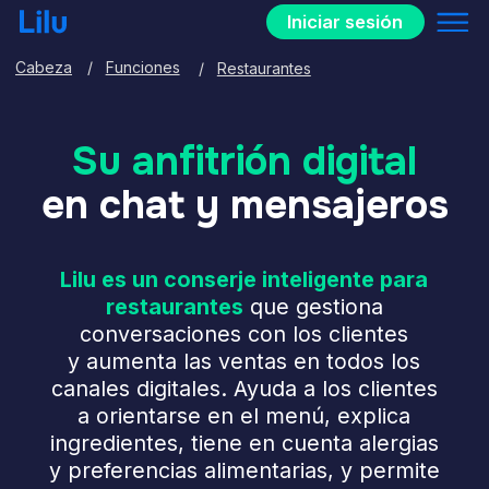
Iniciar sesión
Cabeza
/
Funciones
/
Restaurantes
Su anfitrión digital
en chat y mensajeros
Lilu es un conserje inteligente para
restaurantes
que gestiona
conversaciones con los clientes
y aumenta las ventas en todos los
canales digitales. Ayuda a los clientes
a orientarse en el menú, explica
ingredientes, tiene en cuenta alergias
y preferencias alimentarias, y permite
personalizar los platos. El asistente toma
pedidos para recogida y entrega, reserva
mesas y guía a los clientes durante
el pago.
Datos
clave