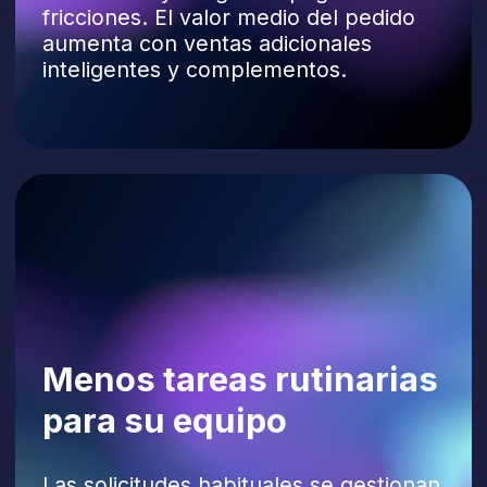
Asistencia con el menú
Ingredientes, alérgenos,
macronutrientes, si están disponibles,
preferencias alimentarias,
recomendaciones y alternativas.
Personalización de platos
Quitar ingredientes, pedir raciones
dobles, elegir leche, salsas o extras
y gestionar solicitudes especiales.
Pedidos para entrega
y recogida