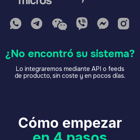
de restaurantes:
modo
Orchestrator
Un asistente da servicio a toda su red
de restaurantes
. Funciona con una base
de conocimiento compartida entre la marca
y todos los locales, con reglas
e integraciones unificadas.
En una sola conversación, los clientes
pueden elegir un local, o Lilu aclarará cuál
corresponde, ver el menú de ese
restaurante, hacer pedidos para entrega
o recogida, reservar mesa, reprogramar
o cancelar una reserva, recibir sugerencias
inteligentes de venta adicional y usar
el programa de fidelización, en cualquier
canal.
El asistente mantiene el contexto
de principio a fin y completa acciones sin
hacer que los clientes pasen de un sitio web