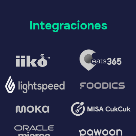
Elija y conecte sus
canales
Conecte el chat y los mensajeros que
sus clientes ya utilizan. No se requieren
conocimientos técnicos: el equipo
de Lilu se encargará de la integración
sin coste adicional.
Para cadenas