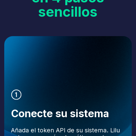
a chats o llamadas telefónicas.
Vea Lilu en acción
Descubra lo fácil que es para sus clientes
reservar, hacer preguntas y realizar
pedidos, mientras su equipo ahorra tiempo
y genera más ingresos.
Pruebe Lilu en el entorno de su propio
restaurante con una prueba gratuita
de 30
días
, que incluye configuración completa
y soporte.
¿Cómo podemos
contactarte?