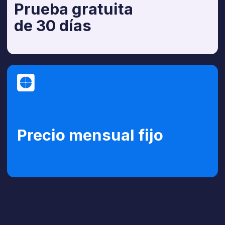
Respuestas
instantáneas 24/7
Primeras respuestas en segundos,
incluso de noche. Los clientes reciben
respuestas claras sobre el menú y las
reservas de mesa sin esperar.
Más pedidos desde
su sitio web
Más visitantes completan sus pedidos.
El asistente elimina dudas habituales,
ayuda a los clientes a elegir los platos
adecuados y los guía al pago sin