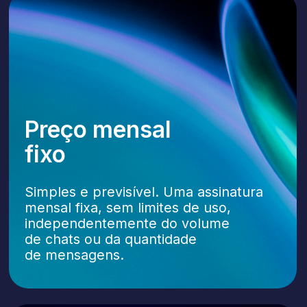
Segurança
Cumprimos as leis de proteção de
dados aplicáveis.
Nossa plataforma aplica:
Criptografia de dados em trânsito
e em repouso
Controle de acesso baseado
em funções e registros de auditoria
de atividades
Avaliações regulares de segurança
e revisões de conformidade
Procedimentos de resposta
a incidentes alinhados às melhores
práticas globais