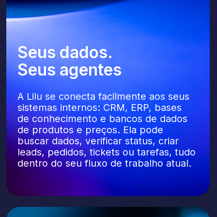
Preço mensal
fixo
Simples e previsível. Uma assinatura
mensal fixa, sem limites de uso,
independentemente do volume
de chats ou da quantidade
de mensagens.
Agentes prontos
por setor
A Lilu oferece assistentes pré-
configurados para setores estratégicos:
Concierge de Hotel, Gerente de Vendas
para E-commerce e Agente de Seguros.
Cada um é treinado para necessidades
específicas do setor e para
o comportamento dos clientes, com
lançamento em apenas 30 minutos para
impulsionar conversões e retenção