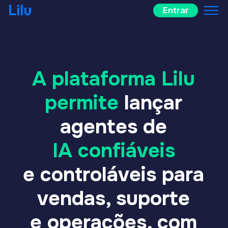
Entrar
A plataforma Lilu
permite
lançar
agentes de
IA confiáveis
e controláveis para
vendas, suporte
e operações, com
rapidez.
Os agentes são totalmente integrados
ao seu CRM/ERP, bancos de dados e outras
fontes de dados, e interagem com clientes,