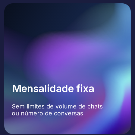
informações faltantes, sugerem opções
e executam ações diretamente no seu CRM
ou nos seus sistemas de faturamento
e logística, encaminhando tarefas para
pessoas apenas quando necessário.
Seus dados.
Seus agentes
A Lilu se conecta facilmente aos seus
sistemas internos: CRM, ERP, bases
de conhecimento e bancos de dados
de produtos e preços. Ela pode
buscar dados, verificar status, criar
leads, pedidos, tickets ou tarefas, tudo
dentro do seu fluxo de trabalho atual.