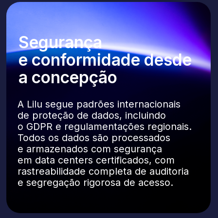
dias
, incluindo configuração completa
e suporte
Como podemos
falar com você?
+55
I accept
Privacy policy
and
Terms of use
.
SEND