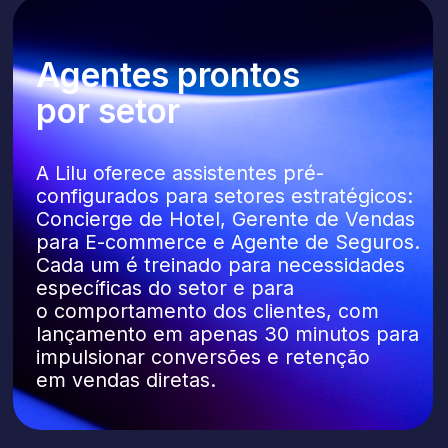
Essas medidas garantem que suas
informações pessoais sejam processadas
de forma legal, armazenadas com
segurança e tratadas com total
transparência, onde quer que sua empresa
opere.
Saiba mais
Veja como seus
clientes podem se
conectar com
facilidade e quanto
tempo sua equipe
pode economizar.
Teste a Lilu no seu próprio ambiente
de trabalho com
um teste gratuito de 30