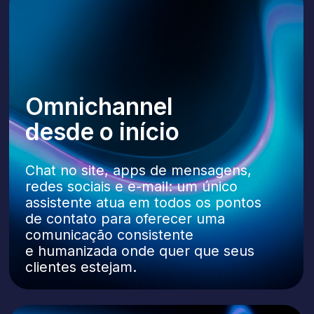
em vendas diretas.
Segurança
e conformidade desde
a concepção
A Lilu segue padrões internacionais
de proteção de dados, incluindo
o GDPR e regulamentações regionais.
Todos os dados são processados
e armazenados com segurança
em data centers certificados, com
rastreabilidade completa de auditoria
e segregação rigorosa de acesso.