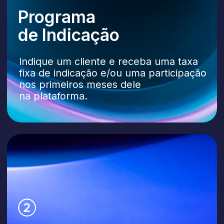
OEM / White
Label
Incorpore a Lilu aos seus próprios
produtos com a sua marca: tecnologia
da Lilu, sua interface e identidade.
As taxas de comissão
e margem são definidas
individualmente e podem
chegar a até
50%
.
Seja um Parceiro