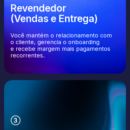
Acesse seu painel de parceiro
e os recursos disponíveis. Depois,
basta integrar a Lilu aos seus
projetos e começar a ganhar.
Como podemos
falar com você?
+55
I accept
Privacy policy
and
Terms of use
.
SEND