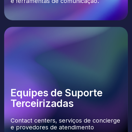
Programa
de Indicação
Indique um cliente e receba uma taxa
fixa de indicação e/ou uma participação
nos primeiros meses dele
na plataforma.
Revendedor
(Vendas e Entrega)
Você mantém o relacionamento com
o cliente, gerencia o onboarding
e recebe margem mais pagamentos