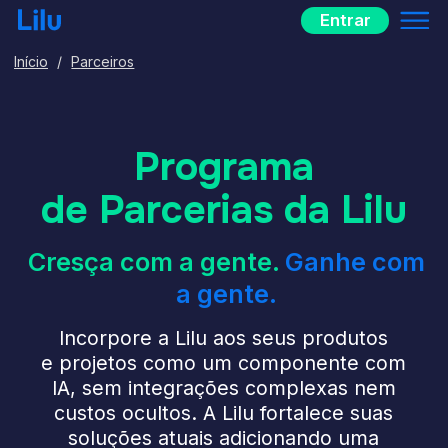
Entrar
Início
/
Parceiros
Programa
de Parcerias da Lilu
Cresça com a gente.
Ganhe com
a gente.
Incorpore a Lilu aos seus produtos
e projetos como um componente com
IA, sem integrações complexas nem
custos ocultos. A Lilu fortalece suas
soluções atuais adicionando uma
camada de automação inteligente aos
chats do site e mensageiros:
responde perguntas, executa ações,
impulsiona conversões e reduz
a carga do suporte.
Recomende a Lilu a clientes
que