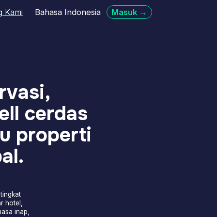
sa Indonesia
Masuk →
rdas
perti