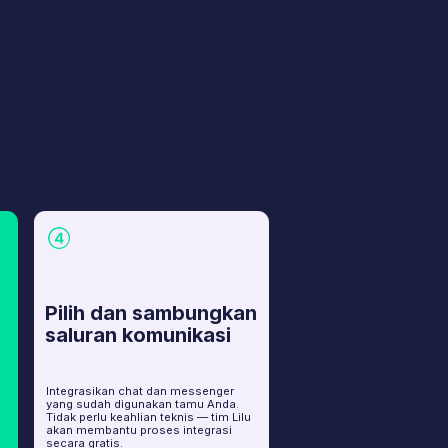
an chat dan messenger
h digunakan tamu Anda.
 keahlian teknis — tim Lilu
antu proses integrasi
is.
 Reservasi
eraguan yang sering
amu. Lebih banyak
jadi tamu berbayar —
das meningkatkan
uas