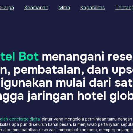
Baha
Keamanan
Keamanan
Mitra
Mitra
Kapabilitas
Kapabilitas
Tentang Kami
Tentang Kami
 Bot
menangani reservasi,
pembatalan, dan upsell ce
nakan mulai dari satu pro
a jaringan hotel global.
cierge digital
pintar yang mengelola permintaan tamu dengan tingkat
a pun di seluruh kanal pesan. Ia menjawab pertanyaan seputar hotel,
embatalkan reservasi, menambahkan tamu, memperpanjang masa inap,
check-in dan late check-out, serta menawarkan upsell seperti sarapan,
parkir, spa, dan layanan lainnya.