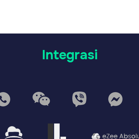
Belum menemukan
sistem Anda?
Kami akan mengintegrasikannya melalui API
atau product feed — tanpa biaya tambahan