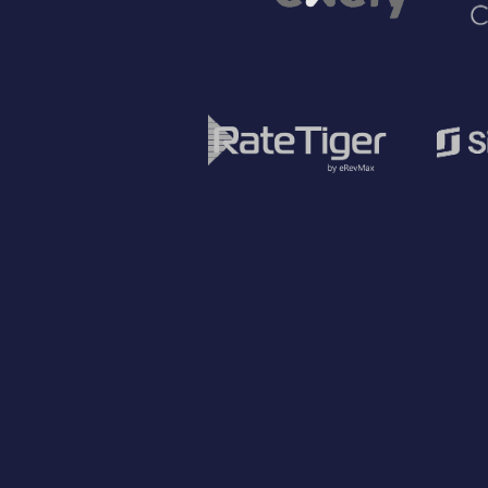
Hubungkan channel
Lengk
manager Anda
penge
(opsi