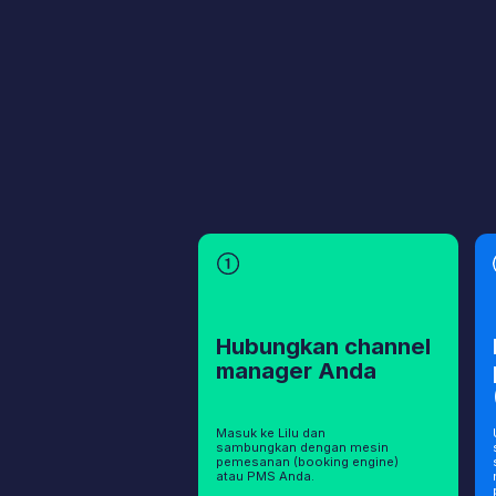
Masuk ke Lilu dan
Unggah in
sambungkan dengan mesin
standar ho
pemesanan (booking engine)
spa, atau
atau PMS Anda.
membantu
pengalama
personal.
Hasil yang Aka
Anda Dapatkan
Ubah percakapan menjadi penjualan — dan layanan tamu
menjadi keunggulan kompetitif Anda. Respons lebih cepat,
tingkat kepuasan lebih tinggi, serta peningkatan jumlah
reservasi tanpa menambah beban kerja tim.
Menangani Skenario