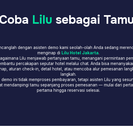
menginap di
Lilu Hotel Jakarta
.
na Lilu menjawab pertanyaan tamu, menangani permintaan pemesanan,
ercakapan seputar hotel melalui chat. Anda bisa menanyakan tanggal
an check-in, detail hotel, atau mencoba alur pemesanan langkah demi
langkah.
ni tidak memproses pembayaran, tetapi asisten Lilu yang sesungguhnya
mpingi tamu sepanjang proses pemesanan — mulai dari pertanyaan
pertama hingga reservasi selesai.