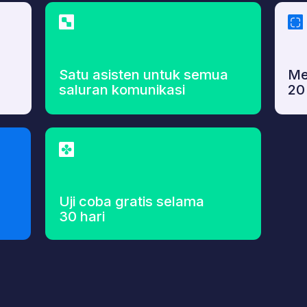
Satu asisten untuk semua
Mendukung leb
saluran komunikasi
20 bahasa
Uji coba gratis selama
30 hari
ba
Lilu
sebagai Tamu
h dengan asisten demo kami seolah-olah Anda sedang merencanakan