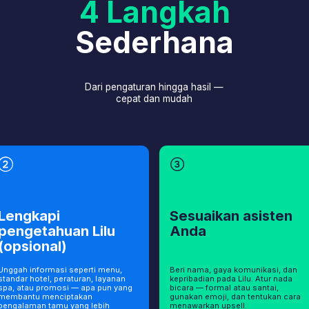
formasi seperti menu,
Beri nama, gaya komunikasi, dan
Integrasik
tel, peraturan, layanan
kepribadian pada Lilu. Atur nada
yang suda
 promosi — apa pun yang
bicara — formal atau santai,
Tidak perlu
 menciptakan
gunakan emoji, dan tentukan cara
akan memb
n tamu yang lebih
menawarkan upsell.
secara grat
n
Respons Instan 24/7
Lebih Banyak
Langsung
Asisten menghilangkan k
Balasan pertama dalam hitungan detik — bahkan di
menghambat keputusan t
luar jam operasional. Tamu mendapatkan jawaban
pengunjung berubah men
akurat kapan saja, dan permintaan di malam hari
sementara upselling cer
dapat langsung dikonversi menjadi reservasi.
pendapatan.
Mengurangi Beban
Tamu Lebih P