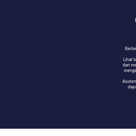
Lihat bagaima
dan membantu p
menginap, atur
Asisten demo i
dapat menda