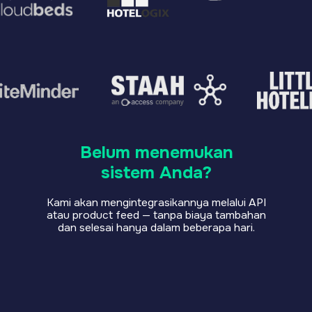
dan selesai hanya dalam beberapa hari.
4 Langkah
Sederhana
Dari pengaturan hingga hasil —
cepat dan mudah
api
Sesuaikan asisten
Pilih
tahuan Lilu
Anda
salura
onal)